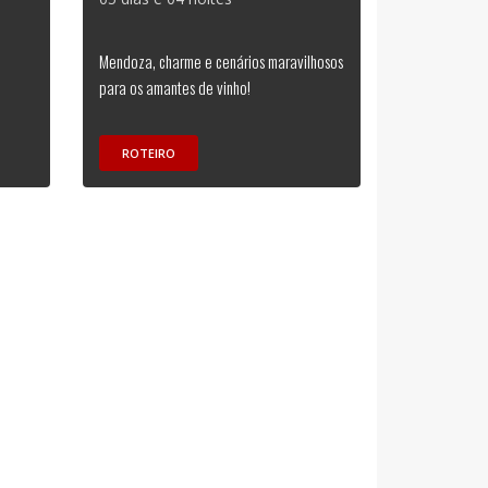
Mendoza, charme e cenários maravilhosos
para os amantes de vinho!
ROTEIRO