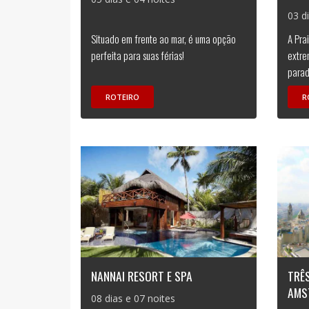
03 d
Situado em frente ao mar, é uma opção
A Pra
perfeita para suas férias!
extre
parad
ROTEIRO
R
NANNAI RESORT E SPA
TRÊS
AMS
08 dias e 07 noites