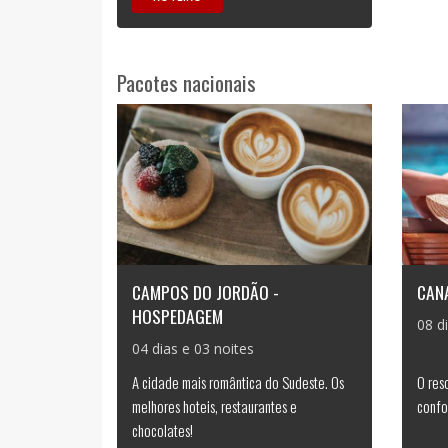
Pacotes nacionais
CAMPOS DO JORDÃO -
CAN
HOSPEDAGEM
08 d
04 dias e 03 noites
A cidade mais romântica do Sudeste. Os
O res
melhores hoteis, restaurantes e
confo
chocolates!