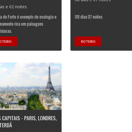
ias e 02 noites
ia do Forte é exemplo de ecologia e
08 dias 07 noites
mamente rica em paisagens
isíacas.
OTEIRO
ROTEIRO
 CAPITAIS - PARIS, LONDRES,
TERDÃ