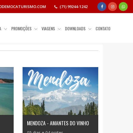
ODEMOCATURISMO.COM
(71) 99244-1242
IA
PROMOÇÕES
VIAGENS
DOWNLOADS
CONTATO
MENDOZA - AMANTES DO VINHO
05 dias e 04 noites