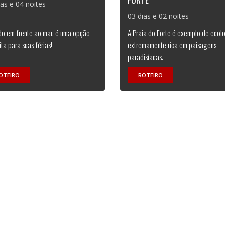
ias e 04 noites
03 dias e 02 noites
do em frente ao mar, é uma opção
A Praia do Forte é exemplo de ecol
ita para suas férias!
extremamente rica em paisagens
paradisíacas.
OTEIRO
ROTEIRO