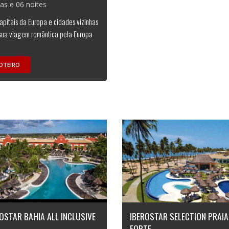
ias e 06 noites
capitais da Europa e cidades vizinhas
sua viagem romântica pela Europa
OTEIRO
OSTAR BAHIA ALL INCLUSIVE
IBEROSTAR SELECTION PRAIA
FORTE