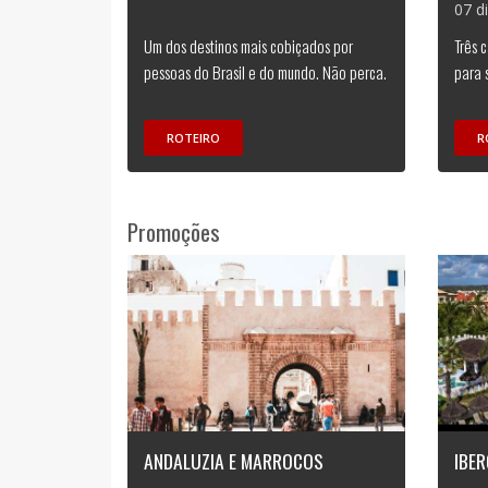
07 d
Um dos destinos mais cobiçados por
Três 
pessoas do Brasil e do mundo. Não perca.
para 
ROTEIRO
R
Promoções
ANDALUZIA E MARROCOS
IBER