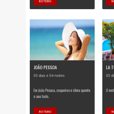
ROTEIRO
R
JOÃO PESSOA
LA 
05 dias e 04 noites
05 d
Em João Pessoa, coqueiros e clima quente
O mel
o ano todo.
ROTEIRO
R