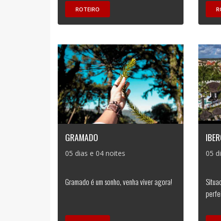
ROTEIRO
R
GRAMADO
IBER
05 dias e 04 noites
05 d
Gramado é um sonho, venha viver agora!
Situa
perfe