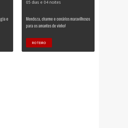
05 dias e 04 noites
ogia e
Mendoza, charme e cenários maravilhosos
para os amantes de vinho!
ROTEIRO