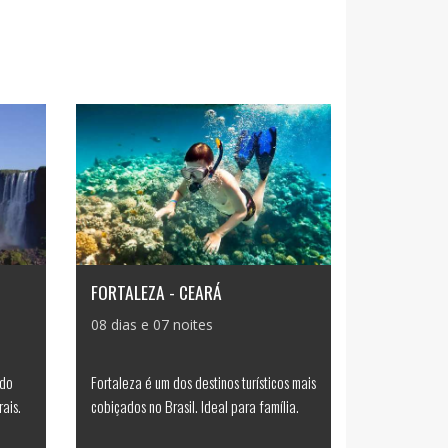
FORTALEZA - CEARÁ
08 dias e 07 noites
 do
Fortaleza é um dos destinos turísticos mais
ais.
cobiçados no Brasil. Ideal para família.