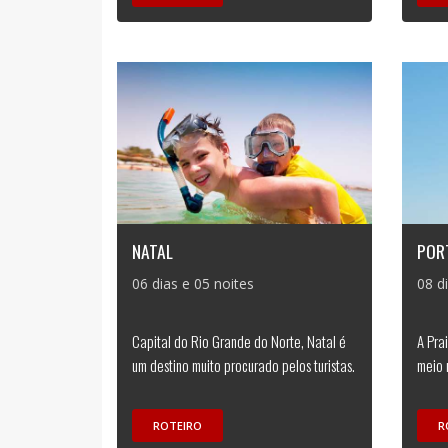
NATAL
POR
06 dias e 05 noites
08 d
Capital do Rio Grande do Norte, Natal é
A Pra
um destino muito procurado pelos turistas.
meio 
ROTEIRO
R