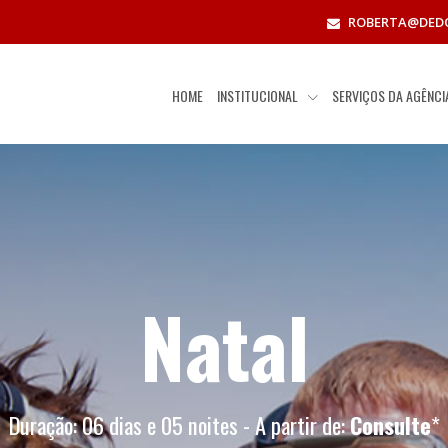
ROBERTA@DED
HOME
INSTITUCIONAL
SERVIÇOS DA AGÊNC
Natal
Duração: 06 dias e 05 noites - A partir de:
Consulte
*