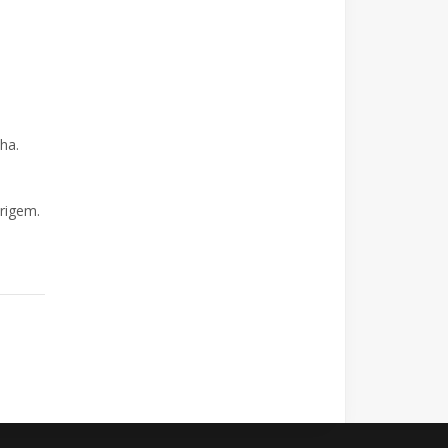
lha.
rigem.