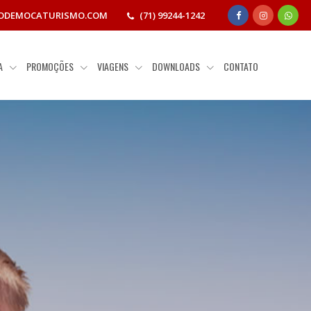
ODEMOCATURISMO.COM
(71) 99244-1242
IA
PROMOÇÕES
VIAGENS
DOWNLOADS
CONTATO