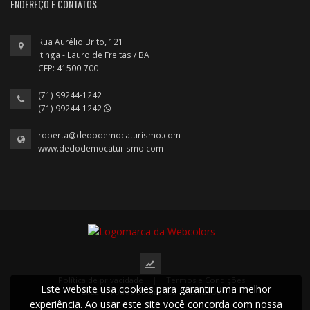
ENDEREÇO E CONTATOS
Rua Aurélio Brito, 121
Itinga - Lauro de Freitas / BA
CEP: 41500-700
(71) 99244-1242
(71) 99244-1242
roberta@dedodemocaturismo.com
www.dedodemocaturismo.com
Política de privacidade
|
Termos e Condições
Este website usa cookies para garantir uma melhor
2022 © Todos os direitos reservados.
experiência. Ao usar este site você concorda com nossa