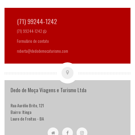
(71) 99244-1242
(71) 99244-1242
Formulário de contato
roberta@dedodemocaturismo.com
Dedo de Moça Viagens e Turismo Ltda
Rua Aurélio Brito, 121
Bairro: Itinga
Lauro de Freitas - BA