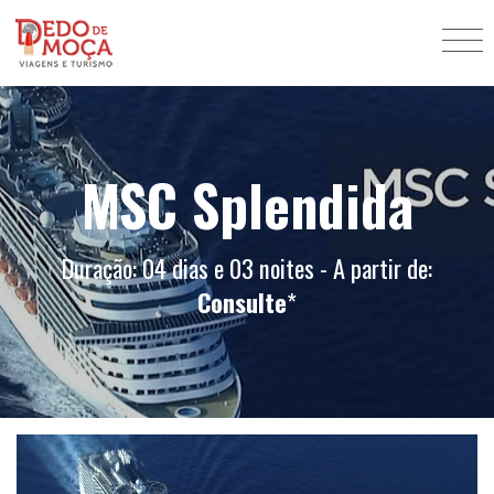
MSC Splendida
Duração: 04 dias e 03 noites - A partir de:
Consulte
*