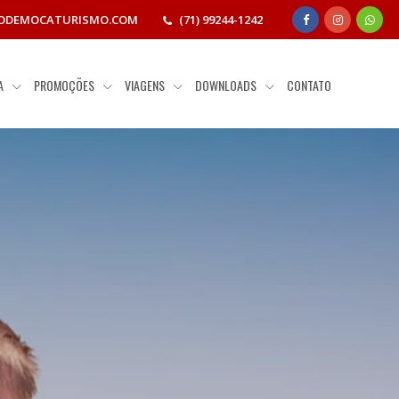
ODEMOCATURISMO.COM
(71) 99244-1242
IA
PROMOÇÕES
VIAGENS
DOWNLOADS
CONTATO