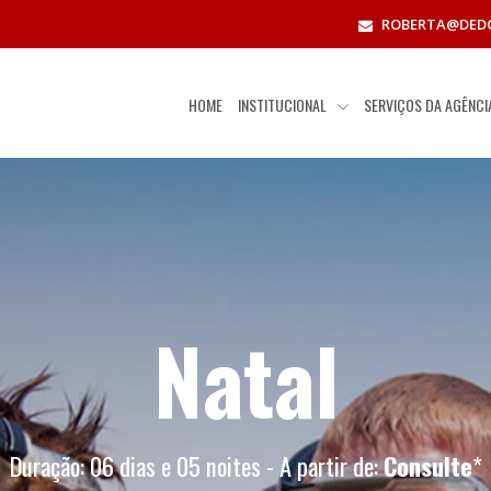
ROBERTA@DED
HOME
INSTITUCIONAL
SERVIÇOS DA AGÊNC
Natal
Duração: 06 dias e 05 noites - A partir de:
Consulte
*