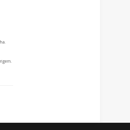
lha.
rigem.