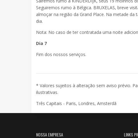
Sairemos rumo a KINDERDIJK, seus 19 moinhos do
Seguiremos rumo à Bélgica. BRUXELAS, breve visi
almoçar na região da Grand Place. Na metade da t
dia.
Nota: No caso de ter contratada uma noite adicional
Dia 7
Fim dos nossos serviços.
* Valores sujeitos à alteração sem aviso prévio. P
ilustrativas.
Três Capitais - Paris, Londres, Amsterdã
NOSSA EMPRESA
LINKS PR