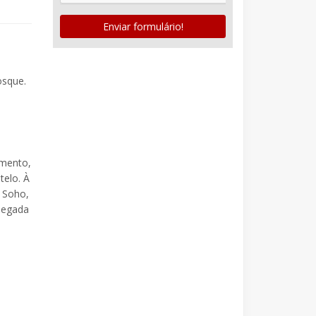
Enviar formulário!
osque.
amento,
telo. À
 Soho,
hegada