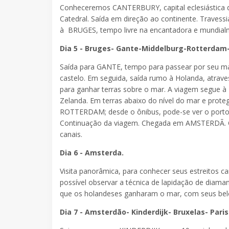
Conheceremos CANTERBURY, capital eclesiástica d
Catedral. Saída em direção ao continente. Travess
à BRUGES, tempo livre na encantadora e mundialm
Dia 5 - Bruges- Gante-Middelburg-Rotterda
Saída para GANTE, tempo para passear por seu mag
castelo. Em seguida, saída rumo à Holanda, atrav
para ganhar terras sobre o mar. A viagem segue à
Zelanda. Em terras abaixo do nível do mar e prote
ROTTERDAM; desde o ônibus, pode-se ver o porto
Continuação da viagem. Chegada em AMSTERDÃ. Op
canais.
Dia 6 - Amsterda.
Visita panorâmica, para conhecer seus estreitos c
possível observar a técnica de lapidação de diama
que os holandeses ganharam o mar, com seus be
Dia 7 - Amsterdão- Kinderdijk- Bruxelas- Paris