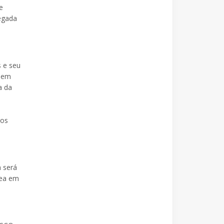
e
hegada
s e seu
omem
a da
los
m será
rea em