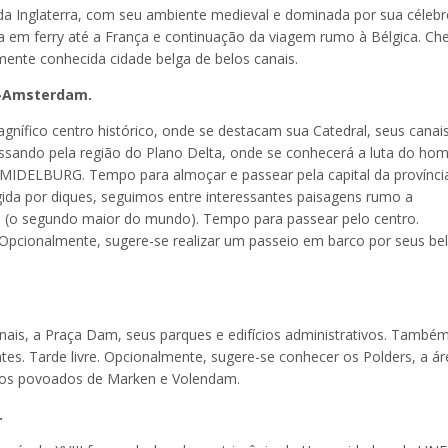
a Inglaterra, com seu ambiente medieval e dominada por sua célebr
ia em ferry até a França e continuação da viagem rumo à Bélgica. C
ente conhecida cidade belga de belos canais.
m-Amsterdam.
nífico centro histórico, onde se destacam sua Catedral, seus canai
essando pela região do Plano Delta, onde se conhecerá a luta do h
 MIDELBURG. Tempo para almoçar e passear pela capital da provínci
gida por diques, seguimos entre interessantes paisagens rumo a
 (o segundo maior do mundo). Tempo para passear pelo centro.
cionalmente, sugere-se realizar um passeio em barco por seus be
anais, a Praça Dam, seus parques e edifícios administrativos. També
ntes. Tarde livre. Opcionalmente, sugere-se conhecer os Polders, a á
los povoados de Marken e Volendam.
.