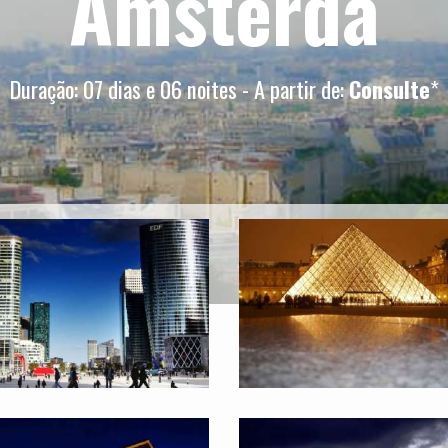
Amsterdã
Duração: 07 dias e 06 noites - A partir de:
Consulte
*